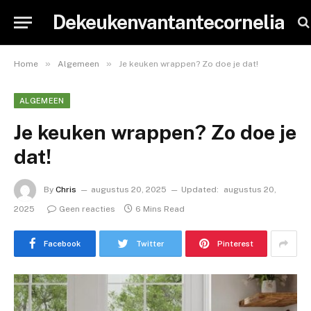
Dekeukenvantantecornelia
»
»
Home
Algemeen
Je keuken wrappen? Zo doe je dat!
ALGEMEEN
Je keuken wrappen? Zo doe je
dat!
By
Chris
augustus 20, 2025
Updated:
augustus 20,
2025
Geen reacties
6 Mins Read
Facebook
Twitter
Pinterest