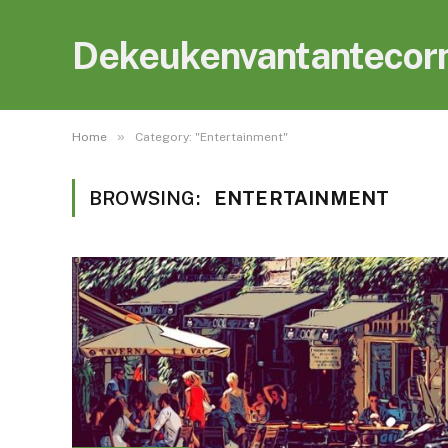
Dekeukenvantantecorn
»
Home
Category: "Entertainment"
BROWSING:
ENTERTAINMENT