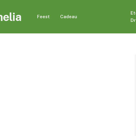
elia
Et
Feest
Cadeau
Entertainment
Dr