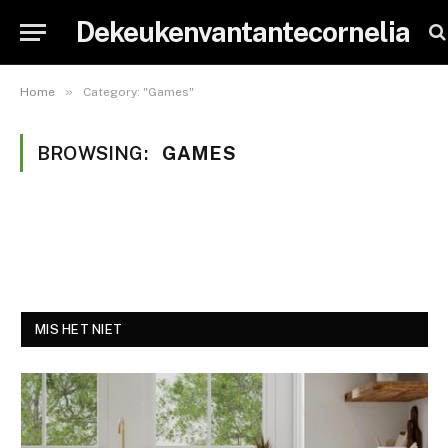
Dekeukenvantantecornelia
»
Home
Category: "Games"
BROWSING:
GAMES
MIS HET NIET