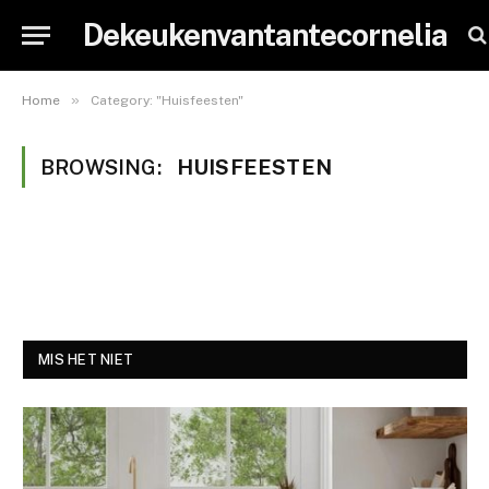
Dekeukenvantantecornelia
»
Home
Category: "Huisfeesten"
BROWSING:
HUISFEESTEN
MIS HET NIET